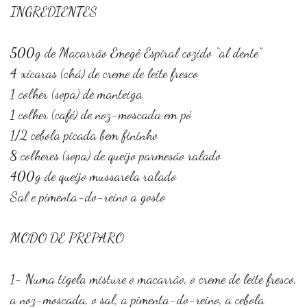
INGREDIENTES⠀
⠀
500g de Macarrão Emegê Espiral cozido “al dente”⠀
4 xícaras (chá) de creme de leite fresco⠀
1 colher (sopa) de manteiga⠀
1 colher (café) de noz-moscada em pó⠀
1/2 cebola picada bem fininho⠀
8 colheres (sopa) de queijo parmesão ralado⠀
400g de queijo mussarela ralado⠀
Sal e pimenta-do-reino a gosto⠀
⠀
MODO DE PREPARO⠀
⠀
1- Numa tigela misture o macarrão, o creme de leite fresco,
a noz-moscada, o sal, a pimenta-do-reino, a cebola