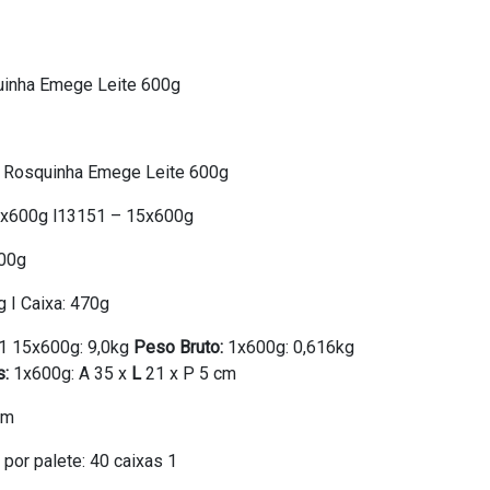
uinha Emege Leite 600g
o Rosquinha Emege Leite 600g
1x600g l13151 – 15x600g
00g
g I Caixa: 470g
 1 15x600g: 9,0kg
Peso Bruto:
1x600g: 0,616kg
s:
1x600g: A 35 x
L
21 x P 5 cm
cm
 por palete: 40 caixas 1