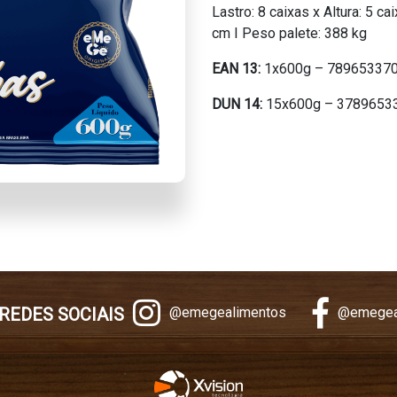
Lastro: 8 caixas x Altura: 5 c
cm I Peso palete: 388 kg
EAN 13:
1x600g – 78965337
DUN 14:
15x600g – 3789653
REDES SOCIAIS
@emegealimentos
@emegea