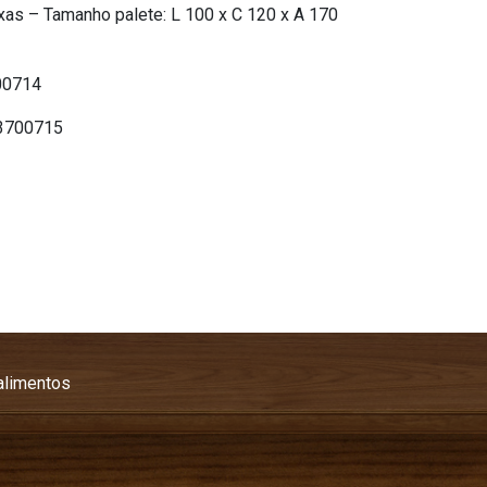
aixas – Tamanho palete: L 100 x C 120 x A 170
00714
3700715
limentos